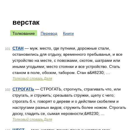
верстак
Толкование
Перевод
Книги
СТАН
— муж. место, где путники, дорожные стали,
101
остановились для отдыху, временного пребыванья, и все
устройство на месте, с повозками, скотом, шатрами или
иными угодьями; место стоянки и все устройство. Стать
станом в поле, обозом, табором. Стан в&#8230; …
Толковый словарь Даля
СТРОГАТЬ
— СТРОГАТЬ, строгнуть, страгивать что, или
102
стругать, и стружить; срезывать стружки, щепу с чего;
строгать б.ч. говорят о дереве и о действии скобелем и
настругами разных видов; стружить более ножом. Строгать
доску, гладить се, сымая неровности;&#8230; …
Толковый словарь Даля