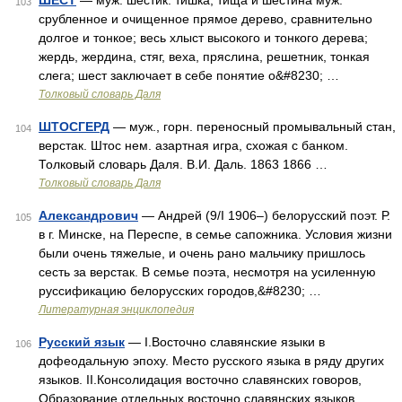
ШЕСТ
— муж. шестик. тишка; тища и шестина муж.
103
срубленное и очищенное прямое дерево, сравнительно
долгое и тонкое; весь хлыст высокого и тонкого дерева;
жердь, жердина, стяг, веха, пряслина, решетник, тонкая
слега; шест заключает в себе понятие о&#8230; …
Толковый словарь Даля
ШТОСГЕРД
— муж., горн. переносный промывальный стан,
104
верстак. Штос нем. азартная игра, схожая с банком.
Толковый словарь Даля. В.И. Даль. 1863 1866 …
Толковый словарь Даля
Александрович
— Андрей (9/I 1906–) белорусский поэт. Р.
105
в г. Минске, на Переспе, в семье сапожника. Условия жизни
были очень тяжелые, и очень рано мальчику пришлось
сесть за верстак. В семье поэта, несмотря на усиленную
руссификацию белорусских городов,&#8230; …
Литературная энциклопедия
Русский язык
— I.Восточно славянские языки в
106
дофеодальную эпоху. Место русского языка в ряду других
языков. II.Консолидация восточно славянских говоров,
Образование отдельных восточно славянских языков.