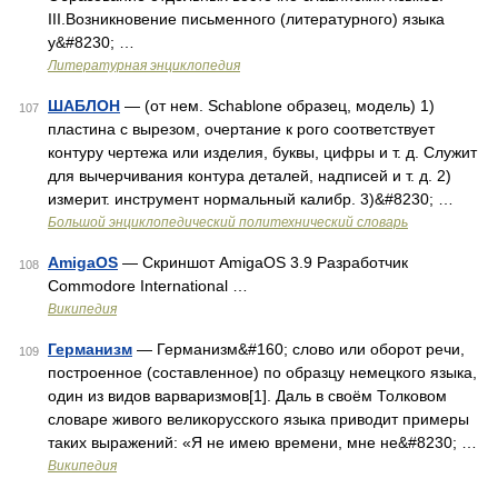
III.Возникновение письменного (литературного) языка
у&#8230; …
Литературная энциклопедия
ШАБЛОН
— (от нем. Schablone образец, модель) 1)
107
пластина с вырезом, очертание к рого соответствует
контуру чертежа или изделия, буквы, цифры и т. д. Служит
для вычерчивания контура деталей, надписей и т. д. 2)
измерит. инструмент нормальный калибр. 3)&#8230; …
Большой энциклопедический политехнический словарь
AmigaOS
— Скриншот AmigaOS 3.9 Разработчик
108
Commodore International …
Википедия
Германизм
— Германизм&#160; слово или оборот речи,
109
построенное (составленное) по образцу немецкого языка,
один из видов варваризмов[1]. Даль в своём Толковом
словаре живого великорусского языка приводит примеры
таких выражений: «Я не имею времени, мне не&#8230; …
Википедия