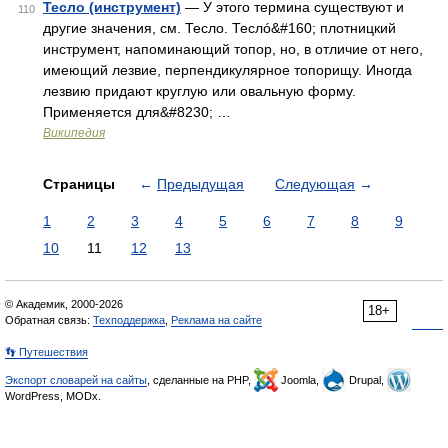
Тесло (инструмент)
— У этого термина существуют и
110
другие значения, см. Тесло. Теслó&#160; плотницкий
инструмент, напоминающий топор, но, в отличие от него,
имеющий лезвие, перпендикулярное топорищу. Иногда
лезвию придают круглую или овальную форму.
Применяется для&#8230; …
Википедия
Страницы
←
Предыдущая
Следующая
→
1
2
3
4
5
6
7
8
9
10
11
12
13
© Академик, 2000-2026
18+
Обратная связь:
Техподдержка
,
Реклама на сайте
👣 Путешествия
Экспорт словарей на сайты
, сделанные на PHP,
Joomla,
Drupal,
WordPress, MODx.